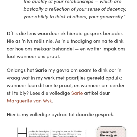
the quality of your relationships — which are
basically a reflection of your sense of decency,
your ability to think of others, your generosity.”
Dít is die lens waardeur ek hierdie gesprek benader.
Nie as ‘n lys reëls nie. As ‘n uitnodiging om na te dink
oor hoe ons mekaar behandel — en watter impak ons
laat wanneer ons praat.
Onlangs het
Sarie
my gevra om saam te dink oor ‘n
vraag wat in my werk met paartjies gereeld opduik:
wanneer loon dit om te praat, en wanneer om eerder
stil te bly? Lees die volledige
Sarie
artikel deur
Marguerite van Wyk
.
Hier is my volledige bydrae tot daardie gesprek.