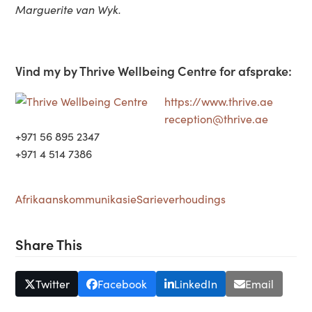
Marguerite van Wyk.
Vind my by
Thrive Wellbeing Centre
for afsprake:
https://www.thrive.ae
reception@thrive.ae
+971 56 895 2347
+971 4 514 7386
Afrikaans
kommunikasie
Sarie
verhoudings
Share This
Twitter
Facebook
LinkedIn
Email