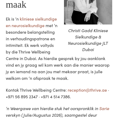
maak
Ek is ‘n
kliniese sielkundige
en neurosielkundige
met ‘n
Christi Gadd Kliniese
besondere belangstelling
Sielkundige &
in verhoudingspatrone en
Neurosielkundige JLT
intimiteit. Ek werk voltyds
Dubai
by die Thrive Wellbeing
Centre in Dubai. As hierdie gesprek by jou aanklank
vind en jy graag wil kom werk aan die manier waarop
jy en iemand na aan jou met mekaar praat, is julle
welkom om ‘n afspraak te maak.
Kontak Thrive Wellbeing Centre:
reception@thrive.ae
·
+971 56 895 2347 · +971 4 514 7386.
‘n Weergawe van hierdie stuk het oorspronklik in
Sarie
verskyn (Julie/Augustus 2026), saamgestel deur