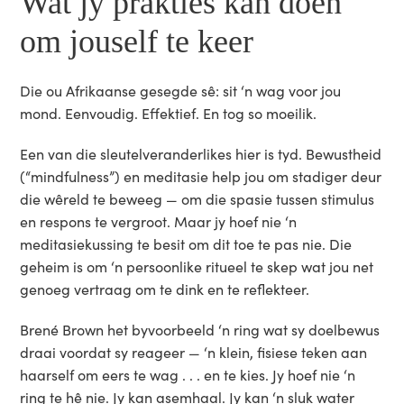
Wat jy prakties kan doen
om jouself te keer
Die ou Afrikaanse gesegde sê: sit ‘n wag voor jou
mond. Eenvoudig. Effektief. En tog so moeilik.
Een van die sleutelveranderlikes hier is tyd. Bewustheid
(“mindfulness”) en meditasie help jou om stadiger deur
die wêreld te beweeg — om die spasie tussen stimulus
en respons te vergroot. Maar jy hoef nie ‘n
meditasiekussing te besit om dit toe te pas nie. Die
geheim is om ‘n persoonlike ritueel te skep wat jou net
genoeg vertraag om te dink en te reflekteer.
Brené Brown het byvoorbeeld ‘n ring wat sy doelbewus
draai voordat sy reageer — ‘n klein, fisiese teken aan
haarself om eers te wag . . . en te kies. Jy hoef nie ‘n
ring te hê nie. Jy kan asemhaal. Jy kan ‘n sluk water