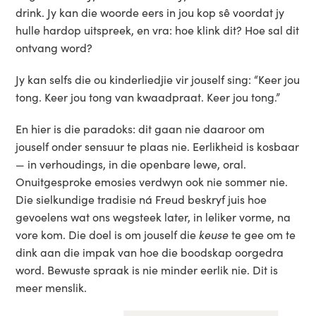
drink. Jy kan die woorde eers in jou kop sê voordat jy
hulle hardop uitspreek, en vra: hoe klink dit? Hoe sal dit
ontvang word?
Jy kan selfs die ou kinderliedjie vir jouself sing: “Keer jou
tong. Keer jou tong van kwaadpraat. Keer jou tong.”
En hier is die paradoks: dit gaan nie daaroor om
jouself onder sensuur te plaas nie. Eerlikheid is kosbaar
— in verhoudings, in die openbare lewe, oral.
Onuitgesproke emosies verdwyn ook nie sommer nie.
Die sielkundige tradisie ná Freud beskryf juis hoe
gevoelens wat ons wegsteek later, in leliker vorme, na
vore kom. Die doel is om jouself die
keuse
te gee om te
dink aan die impak van hoe die boodskap oorgedra
word. Bewuste spraak is nie minder eerlik nie. Dit is
meer menslik.