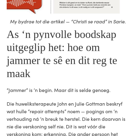
My bydrae tot die artikel — “Christi se raad” in Sarie.
As ‘n pynvolle boodskap
uitgeglip het: hoe om
jammer te sê en dit reg te
maak
“Jammer” is ‘n begin. Maar dit is selde genoeg.
Die huweliksterapeute John en Julie Gottman beskryf
wat hulle “repair attempts” noem — pogings om ‘n
verhouding ná ‘n breuk te herstel. Die kern daarvan is
nie die verskoning self nie. Dit is wat vóór die
verskoning kom: erkenning. Die ander persoon het