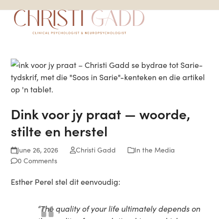
Skip
Open
Close
to
mobile
mobile
content
menu
menu
Dink voor jy praat — woorde,
stilte en herstel
June 26, 2026
Christi Gadd
In the Media
0 Comments
Esther Perel stel dit eenvoudig:
“The quality of your life ultimately depends on