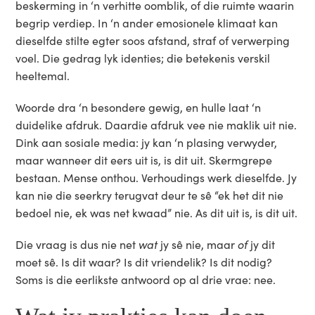
beskerming in ‘n verhitte oomblik, of die ruimte waarin
begrip verdiep. In ‘n ander emosionele klimaat kan
dieselfde stilte egter soos afstand, straf of verwerping
voel. Die gedrag lyk identies; die betekenis verskil
heeltemal.
Woorde dra ‘n besondere gewig, en hulle laat ‘n
duidelike afdruk. Daardie afdruk vee nie maklik uit nie.
Dink aan sosiale media: jy kan ‘n plasing verwyder,
maar wanneer dit eers uit is, is dit uit. Skermgrepe
bestaan. Mense onthou. Verhoudings werk dieselfde. Jy
kan nie die seerkry terugvat deur te sê “ek het dit nie
bedoel nie, ek was net kwaad” nie. As dit uit is, is dit uit.
Die vraag is dus nie net
wat
jy sê nie, maar
of
jy dit
moet sê. Is dit waar? Is dit vriendelik? Is dit nodig?
Soms is die eerlikste antwoord op al drie vrae: nee.