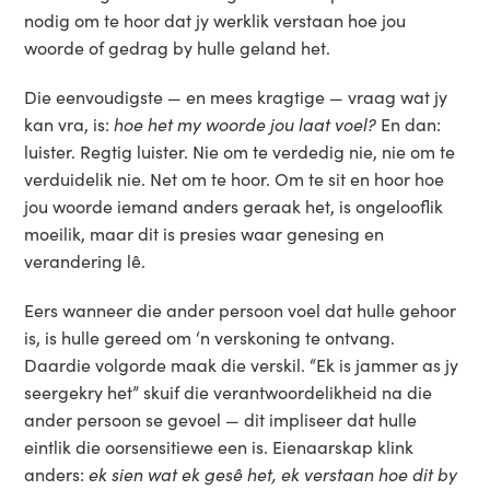
nodig om te hoor dat jy werklik verstaan hoe jou
woorde of gedrag by hulle geland het.
Die eenvoudigste — en mees kragtige — vraag wat jy
kan vra, is:
hoe het my woorde jou laat voel?
En dan:
luister. Regtig luister. Nie om te verdedig nie, nie om te
verduidelik nie. Net om te hoor. Om te sit en hoor hoe
jou woorde iemand anders geraak het, is ongelooflik
moeilik, maar dit is presies waar genesing en
verandering lê.
Eers wanneer die ander persoon voel dat hulle gehoor
is, is hulle gereed om ‘n verskoning te ontvang.
Daardie volgorde maak die verskil. “Ek is jammer as jy
seergekry het” skuif die verantwoordelikheid na die
ander persoon se gevoel — dit impliseer dat hulle
eintlik die oorsensitiewe een is. Eienaarskap klink
anders:
ek sien wat ek gesê het, ek verstaan hoe dit by